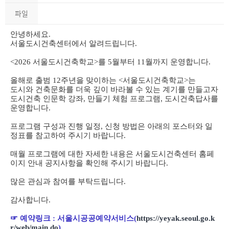
파일
안녕하세요
.
서울도시건축센터에서 알려드립니다
.
<2026
서울도시건축학교
>
를
5
월부터
11
월까지 운영합니다
.
올해로 출범
12
주년을 맞이하는 <
서울도시건축학교>
는
도시와 건축문화를 더욱 깊이 바라볼 수 있는 계기를 만들고자
도시건축 인문학 강좌
,
만들기 체험 프로그램
,
도시건축답사를
운영합니다
.
프로그램 구성과 진행 일정
,
신청 방법은 아래의 포스터와 일
정표를 참고하여 주시기 바랍니다
.
매월 프로그램에 대한 자세한 내용은 서울도시건축센터 홈페
이지 안내 공지사항을
확인해 주시기 바랍니다
.
많은 관심과 참여를 부탁드립니다
.
감사합니다.
☞ 예약링크 : 서울시공공예약서비스(
https://yeyak.seoul.go.k
r/web/main.do
)